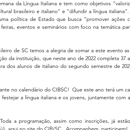
Semana da Língua Italiana e tem como objetivos “valoriz
ultural brasileiro e italiano” e “difundir a língua italiana
ada uma política de Estado que busca “promover ações c
 feiras, eventos e seminários com foco na temática par
sileiro de SC temos a alegria de somar a este evento as 
ção da instituição, que neste ano de 2022 completa 37 
ra dos alunos de italiano do segundo semestre de 2021
ante no calendário do CIBSC!  Que este ano terá um car
 festejar a língua italiana e os jovens, juntamente com a
NA
, aqui no site do CIB/SC.  Acompanhem, participem! 