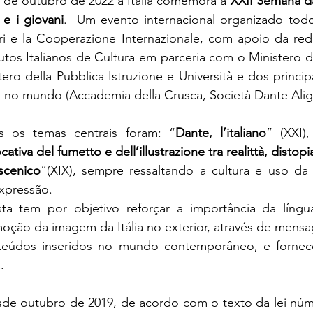
2 de outubro de 2022 a Itália comemora a
 XXII Semana da
 e i giovani
.  Um evento internacional organizado todo
eri e la Cooperazione Internazionale, com apoio da red
utos Italianos de Cultura em parceria com o Ministero de
tero della Pubblica Istruzione e Università e dos princip
 no mundo (Accademia della Crusca, Società Dante Aligh
s os temas centrais foram: “
Dante, l’italiano
” (XXI),
cativa del fumetto e dell’illustrazione tra realittà, distop
oscenico
”(XIX), sempre ressaltando a cultura e uso da 
xpressão. 
a tem por objetivo reforçar a importância da língua
oção da imagem da Itália no exterior, através de mensa
eúdos inseridos no mundo contemporâneo, e fornecer 
.
sde outubro de 2019, de acordo com o texto da lei núme