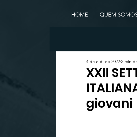
HOME
QUEM SOMO
4 de out. de 2022
3 min de
XXII SE
ITALIANA
giovani