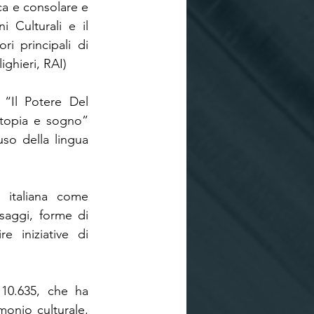
ca e consolare e 
i Culturali e il 
i principali di 
ghieri, RAI)
 “Il Potere Del 
stopia e sogno” 
uso della lingua 
 italiana come 
saggi, forme di 
 iniziative di 
10.635, che ha 
monio culturale, 