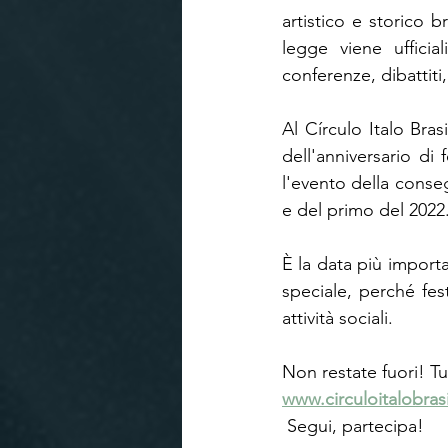
artistico e storico b
legge viene ufficia
conferenze, dibattiti,
Al Círculo Italo Bras
dell'anniversario di
l'evento della conseg
e del primo del 2022
È la data più import
speciale, perché fest
attività sociali.
Non restate fuori! Tu
www.circuloitalobras
 Segui, partecipa!