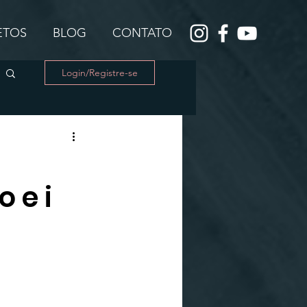
JETOS
BLOG
CONTATO
Login/Registre-se
 e i