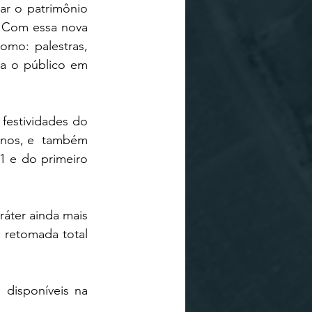
ar o patrimônio 
”. Com essa nova 
omo: palestras, 
a o público em 
festividades do 
anos, e  também 
 e do primeiro 
áter ainda mais 
 retomada total 
Não fique de fora! Toda a programação, assim como inscrições, já estão disponíveis na 