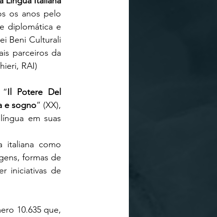
 Língua Italiana 
s os anos pelo 
e diplomática e 
i Beni Culturali 
ais parceiros da 
ieri, RAI) 
 “
Il Potere Del 
ia e sogno
” (XX), 
língua em suas 
 italiana como 
gens, formas de 
iniciativas de 
ro 10.635 que, 