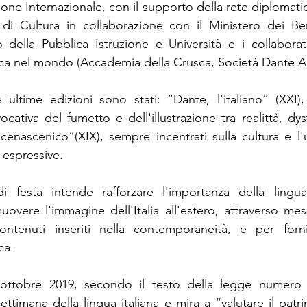
one Internazionale, con il supporto della rete diplomati
ni di Cultura in collaborazione con il Ministero dei Ben
o della Pubblica Istruzione e Università e i collaborator
ca nel mondo (Accademia della Crusca, Società Dante Ali
e ultime edizioni sono stati: “Dante, l'italiano” (XXI),
ocativa del fumetto e dell'illustrazione tra realittà, dy
 cenascenico”(XIX), sempre incentrati sulla cultura e l'
 espressive.
 festa intende rafforzare l'importanza della lingua
vere l'immagine dell'Italia all'estero, attraverso mes
tenuti inseriti nella contemporaneità, e per fornire
ca.
 ottobre 2019, secondo il testo della legge numero 
 Settimana della lingua italiana e mira a “valutare il patri