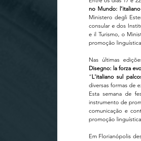
Entre os dias 17 e 2
no Mundo: l’italiano
Ministero degli Est
consular e dos Instit
e il Turismo, o Minis
promoção linguística
Nas últimas ediçõe
Disegno: la forza evo
“
L'italiano sul palc
diversas formas de e
Esta semana de fest
instrumento de prom
comunicação e cont
promoção linguística
Em Florianópolis de