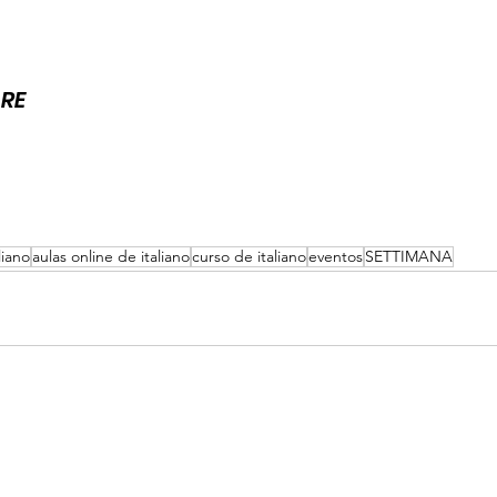
RE 
liano
aulas online de italiano
curso de italiano
eventos
SETTIMANA