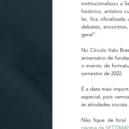
institucionalizou a 
histórico, artístico c
lei, fica oficializ
debates, encontros,
geral”. 
No Círculo Italo Bra
aniversário de funda
o evento de formatu
semestre de 2022. 
É a data mais import
especial, pois vamos
às atividades sociais.
página da SETTIMA