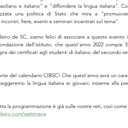
rasiliano e italiano” e “diffondere la lingua italiana”. 
lizzata una politica di Stato che mira a “promuovere
 incontri, fiere, eventi e seminari incentrati sul tema”.
ileiro de SC, siamo felici di associare a questo evento 
 fondazione dell'istituto, che quest'anno 2022 compie 3
na dei certificati agli studenti di italiano del secondo s
.
ante del calendario CIBSC! Che quest'anno avrà un carat
eggeremo la lingua italiana ei giovani, insieme alla pie
tta la programmazione è già sulle nostre reti, così come l
ileiro.com/settimana