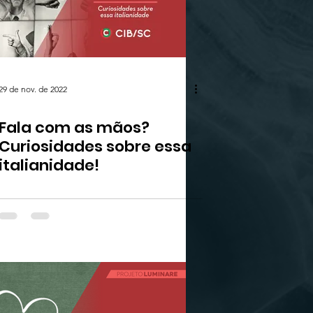
29 de nov. de 2022
Fala com as mãos?
Curiosidades sobre essa
italianidade!