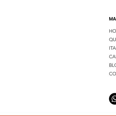
MA
H
QU
IT
CA
BL
CO