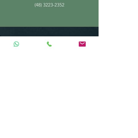
(48) 3223-2352
CÍRCULO ÍTALO-BRASILEIRO DE SANTA
CATARINA
Endereço: Praça XV de Novembro,
340. Florianópolis/SC - CEP
88010-
400
CNPJ:
79.006.805
/0001-00
Email
:
contato.cibsc@gmail.com
Telefone | Whatsapp
:
(48) 3223-2352
Política de reembolso e matrícula
Política de Entrega e data estimada de