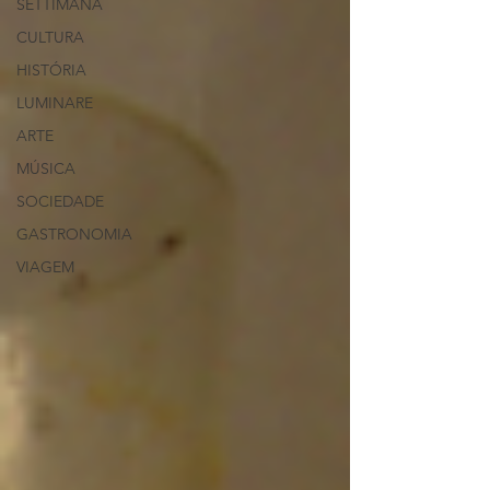
SETTIMANA
CULTURA
HISTÓRIA
LUMINARE
ARTE
MÚSICA
SOCIEDADE
GASTRONOMIA
VIAGEM