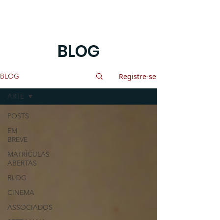
BLOG
Registre-se
BLOG
ARTE
POSTS
EM
BREVE
MATRÍCULAS
ABERTAS
BLOG
CINEMA
ASSOCIADOS