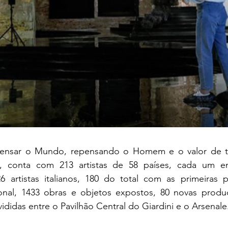
pensar o Mundo, repensando o Homem e o valor de t
o, conta com 213 artistas de 58 países, cada um em
 artistas italianos, 180 do total com as primeiras pa
onal, 1433 obras e objetos expostos, 80 novas produçõ
ididas entre o Pavilhão Central do Giardini e o Arsenale