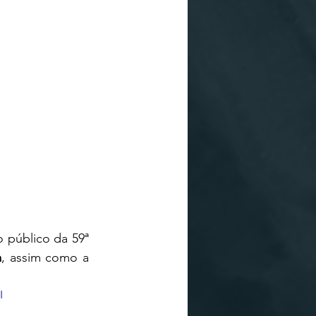
 público da 59ª 
a
, assim como a 
I