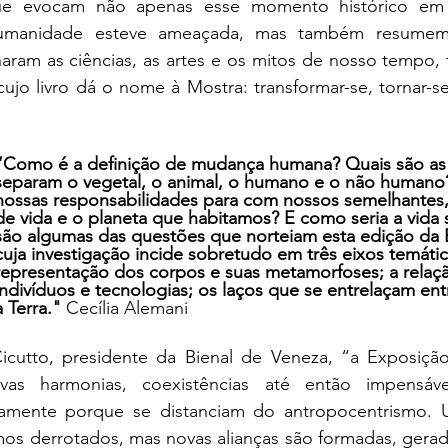
ue evocam não apenas esse momento histórico em 
humanidade esteve ameaçada, mas também resumem 
ram as ciências, as artes e os mitos de nosso tempo, t
cujo livro dá o nome à Mostra: transformar-se, tornar-se
“Como é a definição de mudança humana? Quais são as 
separam o vegetal, o animal, o humano e o não humano?
nossas responsabilidades para com nossos semelhantes,
de vida e o planeta que habitamos? E como seria a vida 
são algumas das questões que norteiam esta edição da B
cuja investigação incide sobretudo em três eixos temátic
representação dos corpos e suas metamorfoses; a relaçã
indivíduos e tecnologias; os laços que se entrelaçam ent
a Terra."
 Cecília Alemani 
utto, presidente da Bienal de Veneza, “a Exposição 
vas harmonias, coexistências até então impensáveis
tamente porque se distanciam do antropocentrismo. 
mos derrotados, mas novas alianças são formadas, gerad