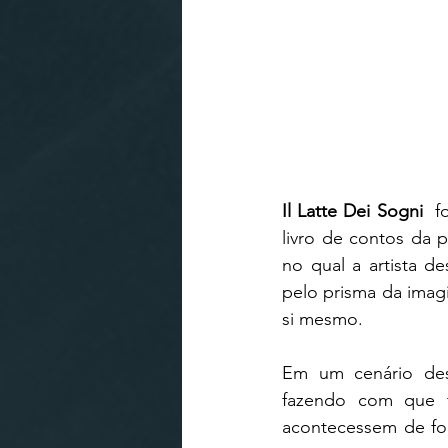
Il Latte Dei Sogni 
 f
livro de contos da pi
no qual a artista 
pelo prisma da imagi
si mesmo.
Em um cenário desa
fazendo com que t
acontecessem de for