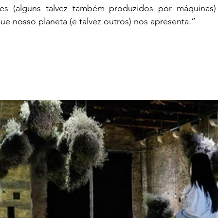
eres (alguns talvez também produzidos por máquinas
ue nosso planeta (e talvez outros) nos apresenta.”