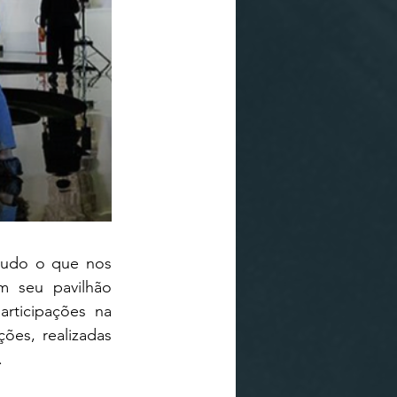
udo o que nos 
 seu pavilhão 
rticipações na 
es, realizadas 
. 