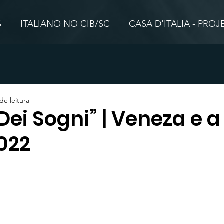
S
ITALIANO NO CIB/SC
CASA D'ITALIA - PRO
de leitura
 Dei Sogni” | Veneza e a
022