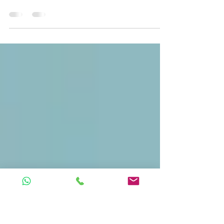
Vamos comemorar mais um fim de ano com
uma tradicional TOMBOLA, no dia 15/12,
quinta-feira às 19 horas. Além da
confraternização, o jogo...