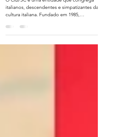
CIB/SC
O CIB/SC é uma entidade que congrega
italianos, descendentes e simpatizantes da
cultura italiana. Fundado em 1985,
prestamos serviços à comunidade
catarinense, difusão da língua e cultura
italiana, valorização do patrimônio histórico
artístico e cultural e ao reforço institucional
das relações sociais, culturais e econômicas
entre Brasil e Itália. Nesse sentido, abrimos
uma proposta de Convênio de Benefícios,
onde buscamos empresas que tenham
interesse em oferecer descontos e