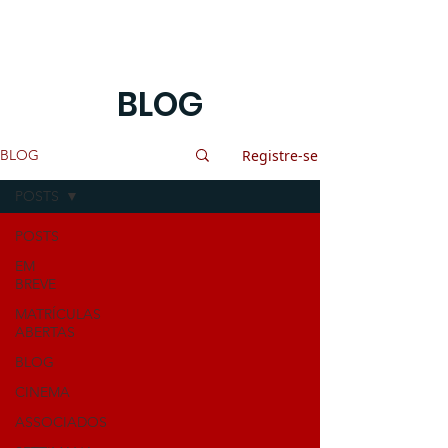
BLOG
Registre-se
BLOG
POSTS
POSTS
EM
BREVE
MATRÍCULAS
ABERTAS
BLOG
CINEMA
ASSOCIADOS