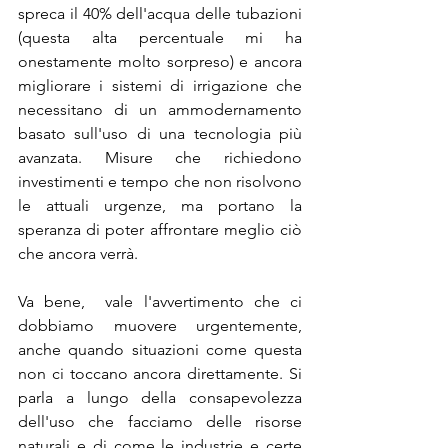
spreca il 40% dell'acqua delle tubazioni 
(questa alta percentuale mi ha 
onestamente molto sorpreso) e ancora 
migliorare i sistemi di irrigazione che 
necessitano di un ammodernamento 
basato sull'uso di una tecnologia più 
avanzata. Misure che richiedono 
investimenti e tempo che non risolvono 
le attuali urgenze, ma portano la 
speranza di poter affrontare meglio ciò 
che ancora verrà.
Va bene,  vale l'avvertimento che ci 
dobbiamo muovere urgentemente, 
anche quando situazioni come questa 
non ci toccano ancora direttamente. Si 
parla a lungo della consapevolezza 
dell'uso che facciamo delle risorse 
naturali e di come le industrie e certe 