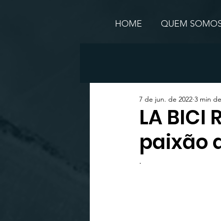
HOME
QUEM SOMO
7 de jun. de 2022
3 min de
LA BICI 
paixão q
.