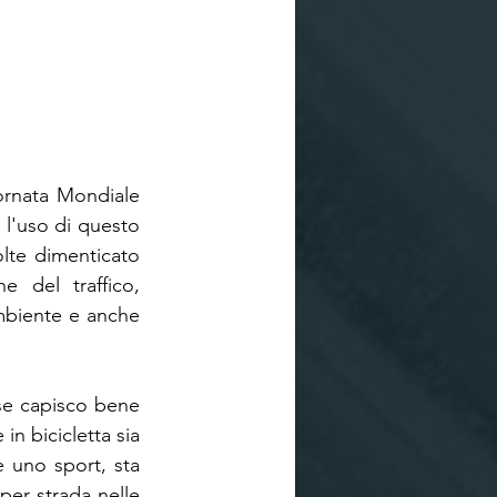
ornata Mondiale 
 l'uso di questo 
lte dimenticato 
 del traffico, 
mbiente e anche 
se capisco bene 
in bicicletta sia 
 uno sport, sta 
r strada nelle 