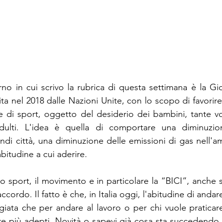
no in cui scrivo la rubrica di questa settimana è la Gi
tuita nel 2018 dalle Nazioni Unite, con lo scopo di favorire
 di sport, oggetto del desiderio dei bambini, tante vo
ulti. L'idea è quella di comportare una diminuzione
andi città, una diminuzione delle emissioni di gas nell'a
abitudine a cui aderire.
lo sport, il movimento e in particolare la “BICI”, anche 
ordo. Il fatto è che, in Italia oggi, l'abitudine di andare 
iata che per andare al lavoro o per chi vuole praticare
più adepti. Novità o sapevi già cosa sta succedendo pe