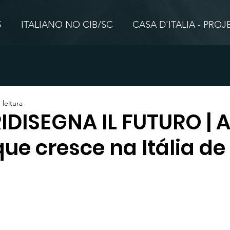
S
ITALIANO NO CIB/SC
CASA D'ITALIA - PRO
 leitura
RIDISEGNA IL FUTURO | 
ue cresce na Itália de