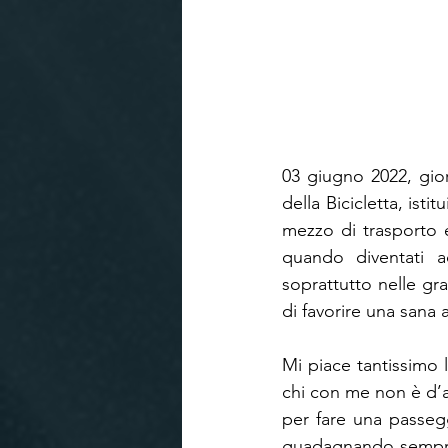
03 giugno 2022, gior
della Bicicletta, isti
mezzo di trasporto e
quando diventati ad
soprattutto nelle gr
di favorire una sana 
Mi piace tantissimo 
chi con me non è d’acc
per fare una passegg
guadagnando sempre 