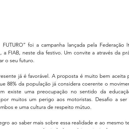
il FUTURO” foi a campanha lançada pela Federação It
, a FIAB, neste dia festivo. Um convite a através da prá
r o seu futuro. 
sente já é favorável. A proposta é muito bem aceita pe
ue 88% da população já considera coerente o moviment
ém existe uma preocupação no sentido da educação d
 por muitos um perigo aos motoristas. Desafio a ser
ambos e uma cultura de respeito mútuo. 
gro ao saber mais sobre essa realidade e ao mesmo te