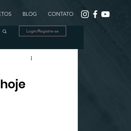
JETOS
BLOG
CONTATO
Login/Registre-se
A
 hoje