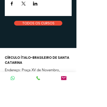
TODOS OS CURSOS
CÍRCULO ÍTALO-BRASILEIRO DE SANTA
CATARINA
Endereço: Praça XV de Novembro,
340. Florianópolis/SC - CEP
88010-
400
CNPJ:
79.006.805
/0001-00
Email
:
contato.cibsc@gmail.com
Telefone | Whatsapp
:
(48) 3223-2352