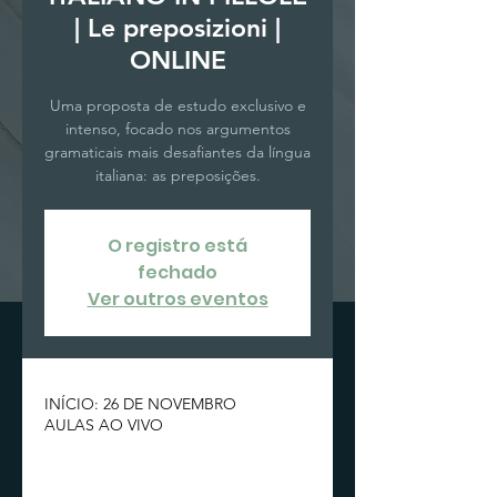
| Le preposizioni |
ONLINE
Uma proposta de estudo exclusivo e
intenso, focado nos argumentos
gramaticais mais desafiantes da língua
italiana: as preposições.
O registro está
fechado
Ver outros eventos
INÍCIO: 26 DE NOVEMBRO
AULAS AO VIVO