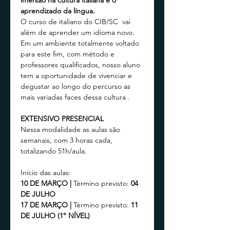
imersão na cultura italiana e o 
aprendizado da língua.
O curso de italiano do CIB/SC  vai 
além de aprender um idioma novo. 
Em um ambiente totalmente voltado 
para este fim, com método e 
professores qualificados, nosso aluno 
tem a oportunidade de vivenciar e 
degustar ao longo do percurso as 
mais variadas faces dessa cultura .
EXTENSIVO PRESENCIAL
Nessa modalidade as aulas são 
semanais, com 3 horas cada, 
totalizando 51h/aula.
Início das aulas:
10 DE MARÇO | 
Término previsto:
 04 
DE JULHO
17 DE MARÇO | 
Término previsto:
 11 
DE JULHO (1° NÍVEL)