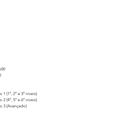
h00
0
1 (1°, 2° e 3° níveis)
2 (4°, 5° e 6° níveis)
no 3 (Avançado)