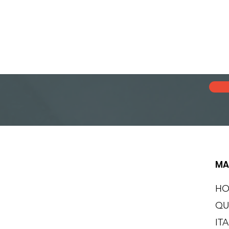
MA
H
QU
IT