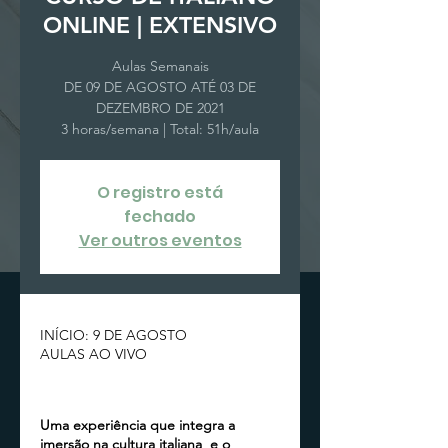
ONLINE | EXTENSIVO
Aulas Semanais
DE 09 DE AGOSTO ATÉ 03 DE
DEZEMBRO DE 2021
3 horas/semana | Total: 51h/aula
O registro está
fechado
Ver outros eventos
INÍCIO: 9 DE AGOSTO
AULAS AO VIVO
Uma experiência que integra a
imersão na cultura italiana e o