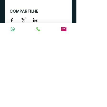
COMPARTILHE
TODOS OS CURSOS
CÍRCULO ÍTALO-BRASILEIRO DE SANTA
CATARINA
Endereço: Praça XV de Novembro,
340. Florianópolis/SC - CEP
88010-
400
CNPJ:
79.006.805
/0001-00