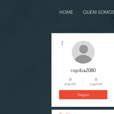
HOME
QUEM SOMO
Mais ações
ropiba2080
0
0
seguidor
seguindo
Seguir