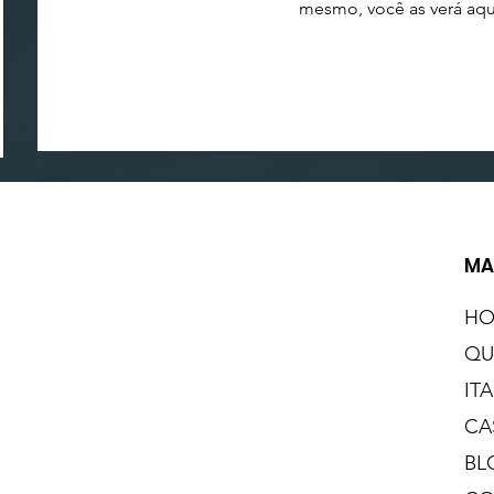
mesmo, você as verá aqu
MA
H
QU
IT
CA
BL