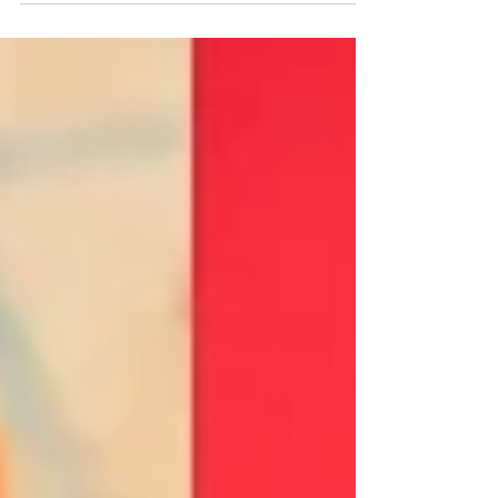
prestamos serviços à comunidade
catarinense, difusão da língua e cultura
italiana, valorização do patrimônio histórico
artístico e cultural e ao reforço institucional
das relações sociais, culturais e econômicas
entre Brasil e Itália. Nesse sentido, abrimos
uma proposta de Convênio de Benefícios,
onde buscamos empresas que tenham
interesse em oferecer descontos e