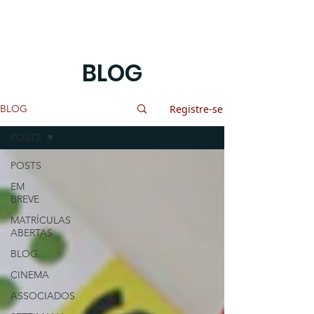
BLOG
Registre-se
BLOG
POSTS
POSTS
EM
BREVE
MATRÍCULAS
ABERTAS
BLOG
CINEMA
ASSOCIADOS