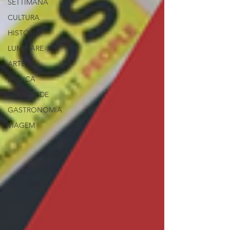
SETTIMANA
CULTURA
HISTÓRIA
LUMINARE
ARTE
MÚSICA
SOCIEDADE
GASTRONOMIA
VIAGEM